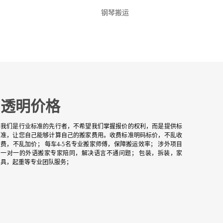
钢琴搬运
透明价格
我们是行业标准的先行者，不希望我们掌握报价的权利，而是提供标
准，让您自己能够计算自己的搬家费用。收费标准明码标价，不乱收
费，不乱加价； 每车4-5名专业搬家师傅，保障搬运效率； 涉外项目
一对一的外语搬家专家陪同，解决语言不通问题； 包装，拆装，家
具，起重等专业团队服务；