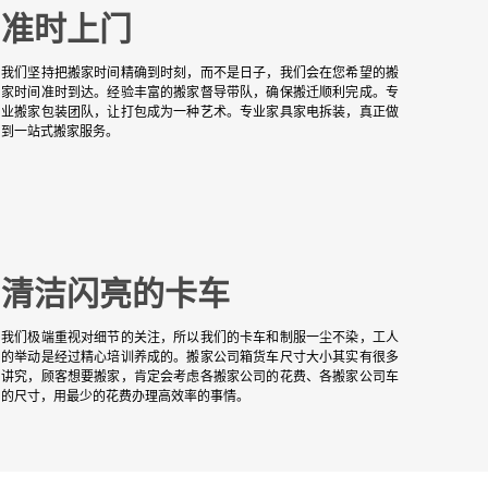
准时上门
我们坚持把搬家时间精确到时刻，而不是日子，我们会在您希望的搬
家时间准时到达。经验丰富的搬家督导带队，确保搬迁顺利完成。专
业搬家包装团队，让打包成为一种艺术。专业家具家电拆装，真正做
到一站式搬家服务。
清洁闪亮的卡车
我们极端重视对细节的关注，所以我们的卡车和制服一尘不染，工人
的举动是经过精心培训养成的。搬家公司箱货车尺寸大小其实有很多
讲究，顾客想要搬家，肯定会考虑各搬家公司的花费、各搬家公司车
的尺寸，用最少的花费办理高效率的事情。