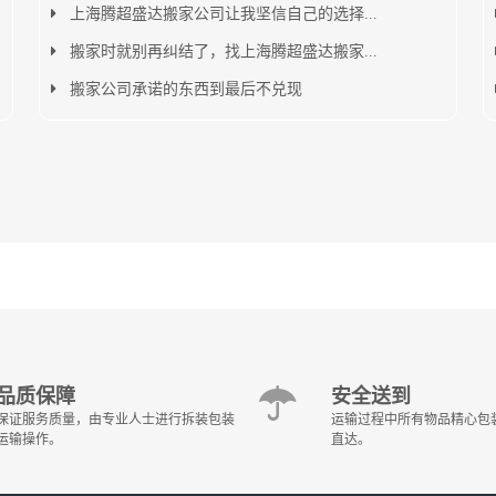
上海腾超盛达搬家公司让我坚信自己的选择...
搬家时就别再纠结了，找上海腾超盛达搬家...
搬家公司承诺的东西到最后不兑现
品质保障
安全送到
保证服务质量，由专业人士进行拆装包装
运输过程中所有物品精心包
运输操作。
直达。