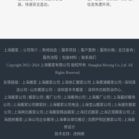
装，快速安全直达。
信息免遭外泄。
上海搬家
|
公司简介
|
新闻动态
|
服务项目
|
客户案例
|
服务价格
|
吉日查询
|
服务流程
|
包装材料
|
联系我们
Copyright 2012~2024 上海搬家有限公司 版权所有. Shanghai Moving Co.,Ltd. All
Rights Reserved.
友情链接：
上海搬家
上海搬家公司
上海徐汇搬家公司
上海黄浦搬家公司
/
深圳清
洁公司
/
山东搬家公司
/
深圳喜羊羊搬家
/
深圳市白蚁防治中心
,
上海搬家公司
|
搬家公司
|
搬厂公司
|
上海搬场公司
|
上海搬厂公司
|
上海最好搬场
公司
|
上海搬家公司哪家好
|
上海搬家公司电话
|
上海宝山搬家公司
|
上海浦东搬家
公司
|
上海闸北搬家公司
|
上海搬家精品搬家
|
上海日式搬家
|
上海正规搬家公司
|
上
海居民搬家
|
上海公司企业搬场
|
上海事业单位搬迁
|
合肥庐阳区搬家公司
|
上海装
修设计
技术支持：
虎网络